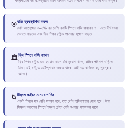
বজ্রপাতের পর মাল্টিপ্লায়ার বেশি থাকলে পরের স্পিনে বাজি বাড়ানোর কথা ভাবুন।
বাজি ব্যবস্থাপনা করুন
🎯
মোট ব্যালেন্সের ৩–৫% এর বেশি একটি স্পিনে বাজি রাখবেন না। এতে দীর্ঘ সময়
খেলতে পারবেন এবং ফ্রি স্পিন রাউন্ড পাওয়ার সুযোগ বাড়বে।
ফ্রি স্পিনে বাজি বাড়ান
🏛️
ফ্রি স্পিন রাউন্ড শুরু হওয়ার আগে যদি সুযোগ থাকে, বাজির পরিমাণ বাড়িয়ে
নিন। এই রাউন্ডে মাল্টিপ্লায়ার জমতে থাকে, তাই বড় বাজিতে বড় পুরস্কার
আসে।
টাম্বল চেইনে মনোযোগ দিন
🌀
একটি স্পিনে যত বেশি টাম্বল হবে, তত বেশি মাল্টিপ্লায়ার যোগ হবে। উচ্চ
সিম্বল ঘনত্বের স্পিনে টাম্বল চেইন বেশি হওয়ার সম্ভাবনা থাকে।