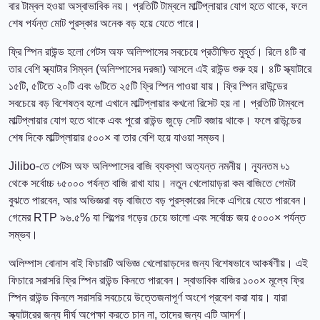
বার টাম্বল হওয়া অস্বাভাবিক নয়। প্রতিটি টাম্বলে মাল্টিপ্লায়ার যোগ হতে থাকে, ফলে
শেষ পর্যন্ত মোট পুরস্কার অনেক বড় হয়ে যেতে পারে।
ফ্রি স্পিন রাউন্ড হলো গেটস অফ অলিম্পাসের সবচেয়ে প্রতীক্ষিত মুহূর্ত। রিলে ৪টি বা
তার বেশি স্ক্যাটার সিম্বল (অলিম্পাসের দরজা) আসলে এই রাউন্ড শুরু হয়। ৪টি স্ক্যাটারে
১৫টি, ৫টিতে ২০টি এবং ৬টিতে ২৫টি ফ্রি স্পিন পাওয়া যায়। ফ্রি স্পিন রাউন্ডের
সবচেয়ে বড় বিশেষত্ব হলো এখানে মাল্টিপ্লায়ার কখনো রিসেট হয় না। প্রতিটি টাম্বলে
মাল্টিপ্লায়ার যোগ হতে থাকে এবং পুরো রাউন্ড জুড়ে সেটি বজায় থাকে। ফলে রাউন্ডের
শেষ দিকে মাল্টিপ্লায়ার ৫০০× বা তার বেশি হয়ে যাওয়া সম্ভব।
Jilibo-তে গেটস অফ অলিম্পাসের বাজি ব্যবস্থা অত্যন্ত নমনীয়। ন্যূনতম ৳১
থেকে সর্বোচ্চ ৳৫০০০ পর্যন্ত বাজি রাখা যায়। নতুন খেলোয়াড়রা কম বাজিতে গেমটা
বুঝতে পারবেন, আর অভিজ্ঞরা বড় বাজিতে বড় পুরস্কারের দিকে এগিয়ে যেতে পারবেন।
গেমের RTP ৯৬.৫% যা শিল্পের গড়ের চেয়ে ভালো এবং সর্বোচ্চ জয় ৫০০০× পর্যন্ত
সম্ভব।
অলিম্পাস বোনাস বাই ফিচারটি অভিজ্ঞ খেলোয়াড়দের জন্য বিশেষভাবে আকর্ষণীয়। এই
ফিচারে সরাসরি ফ্রি স্পিন রাউন্ড কিনতে পারবেন। স্বাভাবিক বাজির ১০০× মূল্যে ফ্রি
স্পিন রাউন্ড কিনলে সরাসরি সবচেয়ে উত্তেজনাপূর্ণ অংশে প্রবেশ করা যায়। যারা
স্ক্যাটারের জন্য দীর্ঘ অপেক্ষা করতে চান না, তাদের জন্য এটি আদর্শ।