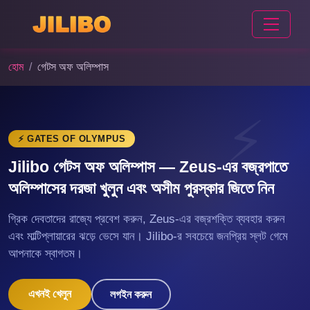
হোম
গেটস অফ অলিম্পাস
⚡
⚡ GATES OF OLYMPUS
Jilibo গেটস অফ অলিম্পাস — Zeus-এর বজ্রপাতে
অলিম্পাসের দরজা খুলুন এবং অসীম পুরস্কার জিতে নিন
গ্রিক দেবতাদের রাজ্যে প্রবেশ করুন, Zeus-এর বজ্রশক্তি ব্যবহার করুন
এবং মাল্টিপ্লায়ারের ঝড়ে ভেসে যান। Jilibo-র সবচেয়ে জনপ্রিয় স্লট গেমে
আপনাকে স্বাগতম।
এখনই খেলুন
লগইন করুন