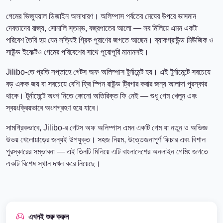
গেমের ভিজ্যুয়াল ডিজাইন অসাধারণ। অলিম্পাস পর্বতের মেঘের উপরে ভাসমান
দেবতাদের রাজ্য, সোনালি স্তম্ভ, বজ্রপাতের আলো — সব মিলিয়ে এমন একটা
পরিবেশ তৈরি হয় যেন সত্যিই গ্রিক পুরাণের জগতে আছেন। ব্যাকগ্রাউন্ড মিউজিক ও
সাউন্ড ইফেক্টও গেমের পরিবেশের সাথে পুরোপুরি মানানসই।
Jilibo-তে প্রতি সপ্তাহে গেটস অফ অলিম্পাস টুর্নামেন্ট হয়। এই টুর্নামেন্টে সবচেয়ে
বড় একক জয় বা সবচেয়ে বেশি ফ্রি স্পিন রাউন্ড ট্রিগার করার জন্য আলাদা পুরস্কার
থাকে। টুর্নামেন্টে অংশ নিতে কোনো অতিরিক্ত ফি নেই — শুধু গেম খেলুন এবং
স্বয়ংক্রিয়ভাবে অংশগ্রহণ হয়ে যাবে।
সামগ্রিকভাবে, Jilibo-র গেটস অফ অলিম্পাস এমন একটি গেম যা নতুন ও অভিজ্ঞ
উভয় খেলোয়াড়ের জন্যই উপযুক্ত। সহজ নিয়ম, উত্তেজনাপূর্ণ ফিচার এবং বিশাল
পুরস্কারের সম্ভাবনা — এই তিনটি মিলিয়ে এটি বাংলাদেশের অনলাইন গেমিং জগতে
একটি বিশেষ স্থান দখল করে নিয়েছে।
এখনই শুরু করুন