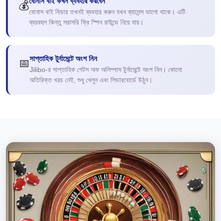
বোনাস বাই কখন ব্যবহার করবেন
💰
বোনাস বাই ফিচার তখনই ব্যবহার করুন যখন ব্যালেন্স ভালো থাকে। এটি
ব্যয়বহুল কিন্তু সরাসরি ফ্রি স্পিন রাউন্ডে নিয়ে যায়।
সাপ্তাহিক টুর্নামেন্টে অংশ নিন
📅
Jilibo-র সাপ্তাহিক গেটস অফ অলিম্পাস টুর্নামেন্টে অংশ নিন। কোনো
অতিরিক্ত খরচ নেই, শুধু খেলুন এবং লিডারবোর্ডে উঠুন।