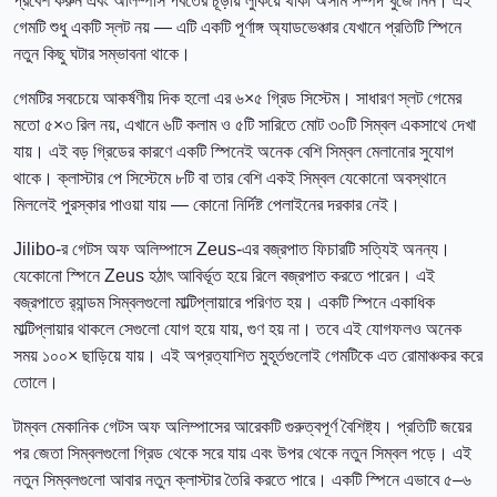
প্রবেশ করুন এবং অলিম্পাস পর্বতের চূড়ায় লুকিয়ে থাকা অসীম সম্পদ খুঁজে নিন। এই
গেমটি শুধু একটি স্লট নয় — এটি একটি পূর্ণাঙ্গ অ্যাডভেঞ্চার যেখানে প্রতিটি স্পিনে
নতুন কিছু ঘটার সম্ভাবনা থাকে।
গেমটির সবচেয়ে আকর্ষণীয় দিক হলো এর ৬×৫ গ্রিড সিস্টেম। সাধারণ স্লট গেমের
মতো ৫×৩ রিল নয়, এখানে ৬টি কলাম ও ৫টি সারিতে মোট ৩০টি সিম্বল একসাথে দেখা
যায়। এই বড় গ্রিডের কারণে একটি স্পিনেই অনেক বেশি সিম্বল মেলানোর সুযোগ
থাকে। ক্লাস্টার পে সিস্টেমে ৮টি বা তার বেশি একই সিম্বল যেকোনো অবস্থানে
মিললেই পুরস্কার পাওয়া যায় — কোনো নির্দিষ্ট পেলাইনের দরকার নেই।
Jilibo-র গেটস অফ অলিম্পাসে Zeus-এর বজ্রপাত ফিচারটি সত্যিই অনন্য।
যেকোনো স্পিনে Zeus হঠাৎ আবির্ভূত হয়ে রিলে বজ্রপাত করতে পারেন। এই
বজ্রপাতে র‍্যান্ডম সিম্বলগুলো মাল্টিপ্লায়ারে পরিণত হয়। একটি স্পিনে একাধিক
মাল্টিপ্লায়ার থাকলে সেগুলো যোগ হয়ে যায়, গুণ হয় না। তবে এই যোগফলও অনেক
সময় ১০০× ছাড়িয়ে যায়। এই অপ্রত্যাশিত মুহূর্তগুলোই গেমটিকে এত রোমাঞ্চকর করে
তোলে।
টাম্বল মেকানিক গেটস অফ অলিম্পাসের আরেকটি গুরুত্বপূর্ণ বৈশিষ্ট্য। প্রতিটি জয়ের
পর জেতা সিম্বলগুলো গ্রিড থেকে সরে যায় এবং উপর থেকে নতুন সিম্বল পড়ে। এই
নতুন সিম্বলগুলো আবার নতুন ক্লাস্টার তৈরি করতে পারে। একটি স্পিনে এভাবে ৫–৬