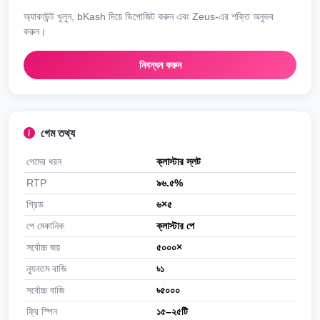
অ্যাকাউন্ট খুলুন, bKash দিয়ে ডিপোজিট করুন এবং Zeus-এর শক্তি অনুভব
করুন।
নিবন্ধন করুন
গেম তথ্য
গেমের ধরন
ক্লাস্টার স্লট
RTP
৯৬.৫%
গ্রিড
৬×৫
পে মেকানিক
ক্লাস্টার পে
সর্বোচ্চ জয়
৫০০০×
ন্যূনতম বাজি
৳১
সর্বোচ্চ বাজি
৳৫০০০
ফ্রি স্পিন
১৫–২৫টি