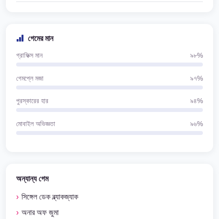
গেমের মান
গ্রাফিক্স মান
৯৮%
গেমপ্লে মজা
৯৭%
পুরস্কারের হার
৯৪%
মোবাইল অভিজ্ঞতা
৯৬%
অন্যান্য গেম
সিঙ্গেল ডেক ব্ল্যাকজ্যাক
অনার অফ জুমা